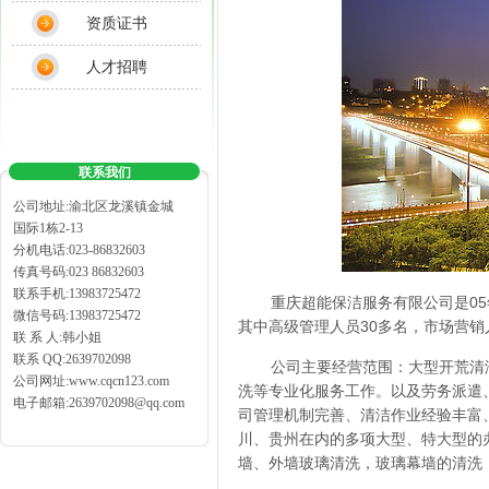
资质证书
人才招聘
联系我们
公司地址:渝北区龙溪镇金城
国际1栋2-13
分机电话:023-86832603
传真号码:023 86832603
联系手机:13983725472
重庆超能保洁服务有限公司是05
微信号码:13983725472
其中高级管理人员30多名，市场营销
联 系 人:韩小姐
联系 QQ:2639702098
公司主要经营范围：大型开荒清
公司网址:www.cqcn123.com
洗等专业化服务工作。以及劳务派遣
电子邮箱:2639702098@qq.com
司管理机制完善、清洁作业经验丰富
川、贵州在内的多项大型、特大型的
墙、外墙玻璃清洗，玻璃幕墙的清洗