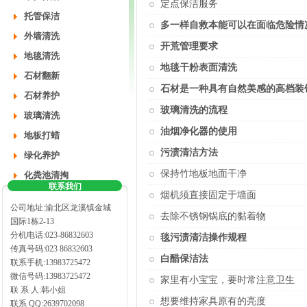
定点保洁服务
托管保洁
多一样自救本能可以在面临危险情
外墙清洗
开荒管理要求
地毯清洗
地毯干粉表面清洗
石材翻新
石材是一种具有自然美感的高档装
石材养护
玻璃清洗的流程
玻璃清洗
油烟净化器的使用
地板打蜡
污渍清洁方法
绿化养护
保持竹地板地面干净
化粪池清掏
联系我们
烟机须直接固定于墙面
公司地址:渝北区龙溪镇金城
去除不锈钢锅底的黏着物
国际1栋2-13
分机电话:023-86832603
毯污渍清洁操作规程
传真号码:023 86832603
白醋保洁法
联系手机:13983725472
微信号码:13983725472
家里有小宝宝，要时常注意卫生
联 系 人:韩小姐
想要维持家具原有的亮度
联系 QQ:2639702098